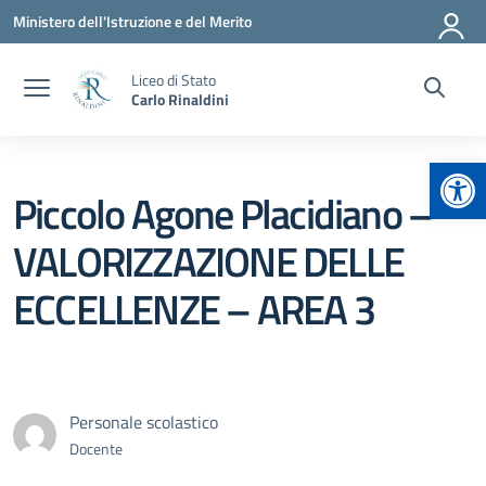
Vai ai contenuti
Vai al menu di navigazione
Vai al footer
Ministero dell'Istruzione e del Merito
Liceo di Stato
Carlo Rinaldini
Apr
Piccolo Agone Placidiano –
VALORIZZAZIONE DELLE
ECCELLENZE – AREA 3
Personale scolastico
Docente