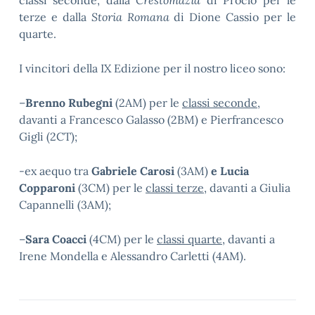
classi seconde, dalla
Crestomazia
di Proclo per le
terze e dalla
Storia Romana
di Dione Cassio per le
quarte.
I vincitori della IX Edizione per il nostro liceo sono:
–
Brenno Rubegni
(2AM) per le
classi seconde
,
davanti a Francesco Galasso (2BM) e Pierfrancesco
Gigli (2CT);
-ex aequo tra
Gabriele Carosi
(3AM)
e Lucia
Copparoni
(3CM) per le
classi terze
, davanti a Giulia
Capannelli (3AM);
–
Sara Coacci
(4CM) per le
classi quarte
, davanti a
Irene Mondella e Alessandro Carletti (4AM).