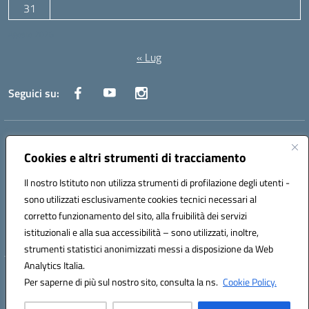
31
Agosto 2026
« Lug
Seguici su:
Indirizzo:
Via Canale 1, Ancona
Centralino:
071 204723
Email:
anpc010006@istruzione.it
Cookies e altri strumenti di tracciamento
Posta elettronica certificata (PEC):
anpc010006@pec.istruzione.it
Il nostro Istituto non utilizza strumenti di profilazione degli utenti -
Codice fiscale: 93020970427
sono utilizzati esclusivamente cookies tecnici necessari al
Codice meccanografico:
ANPC010006
corretto funzionamento del sito, alla fruibilità dei servizi
Codice unico di fatturazione (CUF): UFBE6V
istituzionali e alla sua accessibilità – sono utilizzati, inoltre,
strumenti statistici anonimizzati messi a disposizione da Web
Analytics Italia.
Hosting & Powered by 3D Solution S.r.l.
Per saperne di più sul nostro sito, consulta la ns.
Cookie Policy.
Concept & Design by Designers Italia