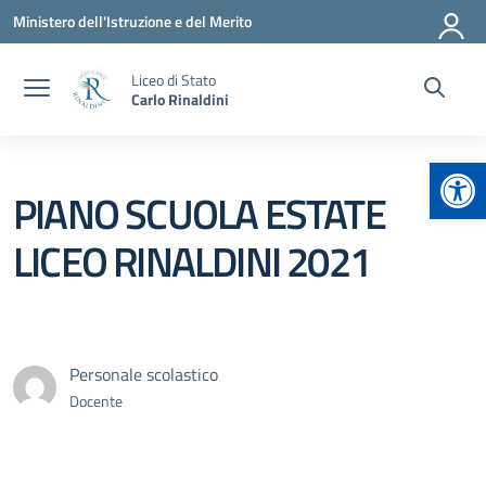
Vai ai contenuti
Vai al menu di navigazione
Vai al footer
Ministero dell'Istruzione e del Merito
Liceo di Stato
Carlo Rinaldini
Apr
PIANO SCUOLA ESTATE
LICEO RINALDINI 2021
Personale scolastico
Docente