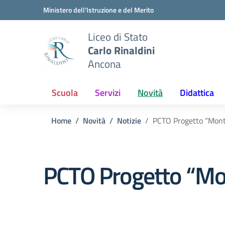
Vai ai contenuti
Vai al menu di navigazione
Vai al footer
Ministero dell'Istruzione e del Merito
Liceo di Stato
Carlo Rinaldini
Ancona
Scuola
Servizi
Novità
Didattica
Home
Novità
Notizie
PCTO Progetto “Monte
PCTO Progetto “Mon