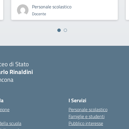
Personale scolastico
Docente
ceo di Stato
rlo Rinaldini
ncona
Visita la pagina iniziale della scuola
la
I Servizi
zione
Personale scolastico
Famiglie e studenti
della scuola
Pubblico interesse