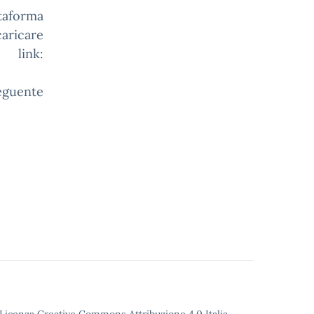
taforma
ricare
 link:
guente