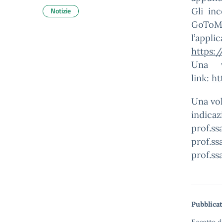
Notizie
Gli in
GoToM
l’app
https:/
Una v
link:
ht
Una vol
indicaz
prof.ss
prof.ss
prof.ss
Pubblicat