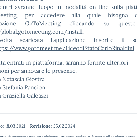
contri avranno luogo in modalità on line sulla piat
eeting, per accedere alla quale bisogna ca
licazione GoToMeeting cliccando su questo
/global.gotomeeting.com/install
.
olta scaricata l’applicazione inserite il se
tps://www.gotomeet.me/LiceodiStatoCarloRinaldini
ta entrati in piattaforma, saranno fornite ulteriori
ioni per annotare le presenze.
a Natascia Giostra
a Stefania Pancioni
a Graziella Galeazzi
o:
18.03.2021
-
Revisione:
25.02.2024