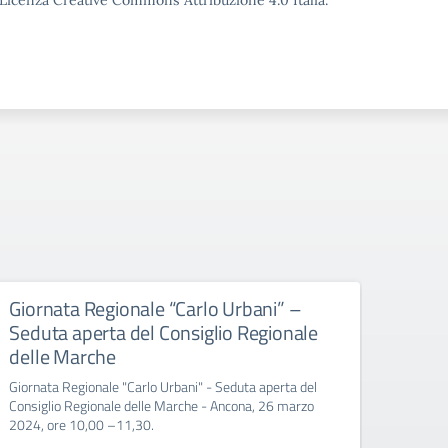
o Licenza Creative Commons Attribuzione 4.0 Italia.
Giornata Regionale “Carlo Urbani” –
Educ
Seduta aperta del Consiglio Regionale
All’att
delle Marche
Giornata Regionale "Carlo Urbani" - Seduta aperta del
Consiglio Regionale delle Marche - Ancona, 26 marzo
2024, ore 10,00 –11,30.