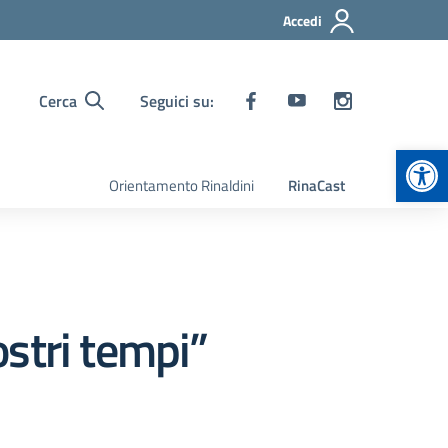
Accedi
Cerca
Seguici su:
Apr
Orientamento Rinaldini
RinaCast
stri tempi”