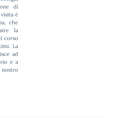
ione di
visita è
na, che
sire la
el corso
timi. La
isce ad
orio e a
 nostro