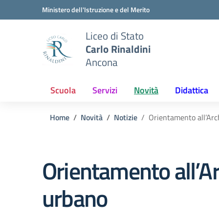
Vai ai contenuti
Vai al menu di navigazione
Vai al footer
Ministero dell'Istruzione e del Merito
Liceo di Stato
Carlo Rinaldini
Ancona
Scuola
Servizi
Novità
Didattica
Home
Novità
Notizie
Orientamento all’Arc
Orientamento all’A
urbano