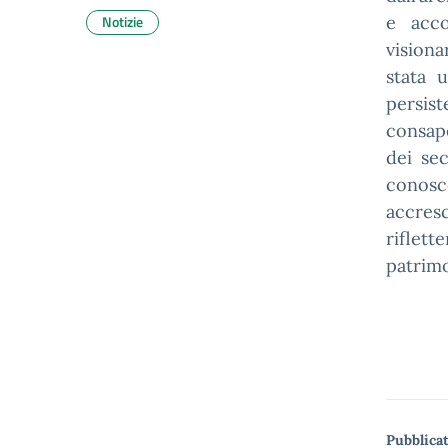
Notizie
e acco
visiona
stata 
persis
consape
dei sec
conosc
accresc
riflet
patrimo
Pubblicat