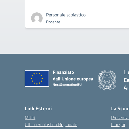
Personale scolastico
Docente
Li
Ca
A
— 
Link Esterni
La Scuo
MIUR
Presenta
Ufficio Scolastico Regionale
I luoghi