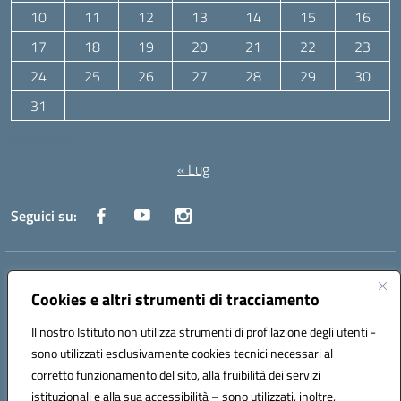
10
11
12
13
14
15
16
17
18
19
20
21
22
23
24
25
26
27
28
29
30
31
Agosto 2026
« Lug
Seguici su:
Indirizzo:
Via Canale 1, Ancona
Centralino:
071 204723
Email:
anpc010006@istruzione.it
Cookies e altri strumenti di tracciamento
Posta elettronica certificata (PEC):
anpc010006@pec.istruzione.it
Il nostro Istituto non utilizza strumenti di profilazione degli utenti -
Codice fiscale: 93020970427
sono utilizzati esclusivamente cookies tecnici necessari al
Codice meccanografico:
ANPC010006
corretto funzionamento del sito, alla fruibilità dei servizi
Codice unico di fatturazione (CUF): UFBE6V
istituzionali e alla sua accessibilità – sono utilizzati, inoltre,