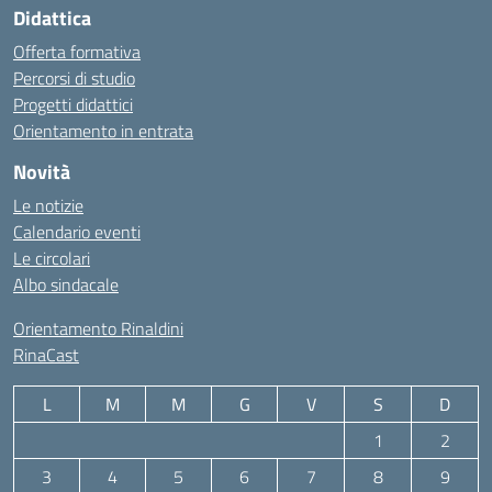
Didattica
Offerta formativa
Percorsi di studio
Progetti didattici
Orientamento in entrata
Novità
Le notizie
Calendario eventi
Le circolari
Albo sindacale
Orientamento Rinaldini
RinaCast
L
M
M
G
V
S
D
1
2
3
4
5
6
7
8
9