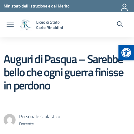
Vai ai contenuti
Vai al menu di navigazione
Vai al footer
Ministero dell'Istruzione e del Merito
Liceo di Stato
Carlo Rinaldini
Apr
Auguri di Pasqua – Sarebbe
bello che ogni guerra finisse
in perdono
Personale scolastico
Docente