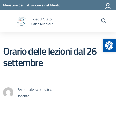
Vai ai contenuti
Vai al menu di navigazione
Vai al footer
Ministero dell'Istruzione e del Merito
Liceo di Stato
Carlo Rinaldini
Apr
Orario delle lezioni dal 26
settembre
Personale scolastico
Docente