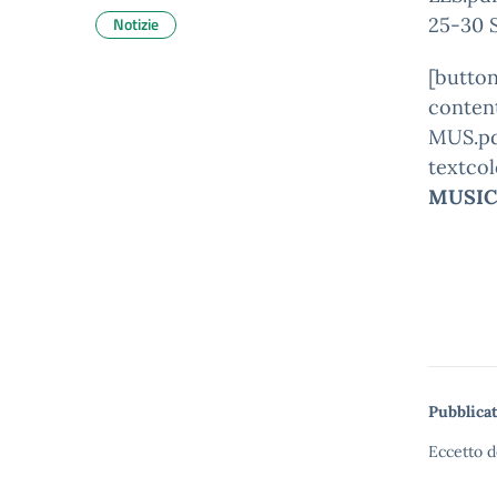
Notizie
25-30
[button
conte
MUS.pd
textco
MUSIC
Pubblicat
Eccetto d