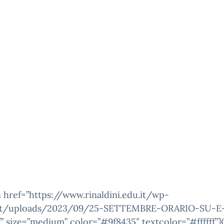
 href=”https://www.rinaldini.edu.it/wp-
nt/uploads/2023/09/25-SETTEMBRE-ORARIO-SU-E
” size=”medium” color=”#9f8435″ textcolor=”#ffffff