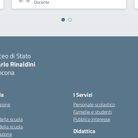
Docente
ceo di Stato
rlo Rinaldini
ncona
Visita la pagina iniziale della scuola
la
I Servizi
zione
Personale scolastico
Famiglie e studenti
della scuola
Pubblico interesse
della scuola
Didattica
azione