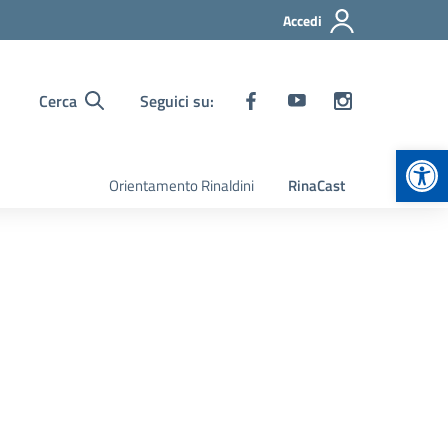
Accedi
Cerca
Seguici su:
Apr
Orientamento Rinaldini
RinaCast