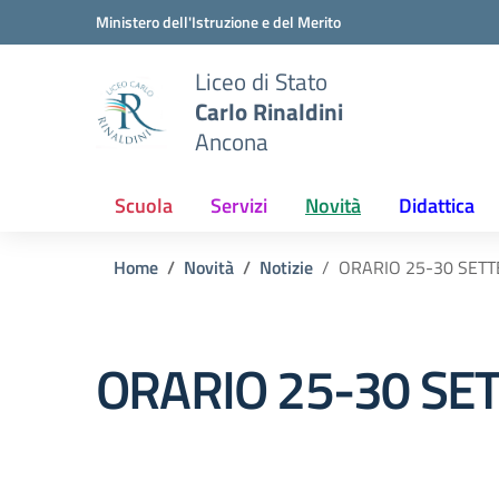
Vai ai contenuti
Vai al menu di navigazione
Vai al footer
Ministero dell'Istruzione e del Merito
Liceo di Stato
Carlo Rinaldini
Ancona
Scuola
Servizi
Novità
Didattica
Home
Novità
Notizie
ORARIO 25-30 SET
ORARIO 25-30 S