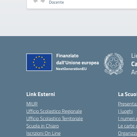
Docente
Li
Ca
A
— 
Link Esterni
La Scuo
MIUR
Presenta
Ufficio Scolastico Regionale
I luoghi
Ufficio Scolastico Territoriale
I numeri 
Scuola in Chiaro
Le carte 
Iscrizioni On Line
Organizz