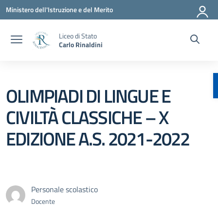
Vai ai contenuti
Vai al menu di navigazione
Vai al footer
Ministero dell'Istruzione e del Merito
Liceo di Stato
Carlo Rinaldini
OLIMPIADI DI LINGUE E
CIVILTÀ CLASSICHE – X
EDIZIONE A.S. 2021-2022
Personale scolastico
Docente