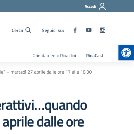
Accedi
Cerca
Seguici su:
Apr
Orientamento Rinaldini
RinaCast
e” – martedì 27 aprile dalle ore 17 alle 18.30
erattivi…quando
 aprile dalle ore