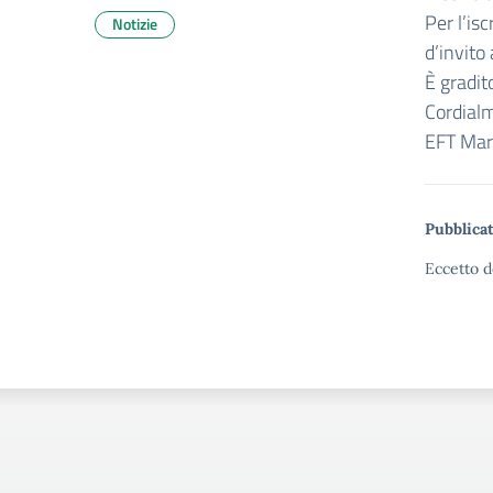
Per l’is
Notizie
d’invito 
È gradit
Cordial
EFT Mar
Pubblicat
Eccetto d