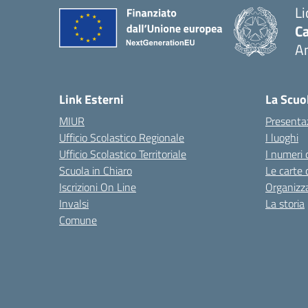
Li
Ca
A
— 
Link Esterni
La Scuo
MIUR
Presenta
Ufficio Scolastico Regionale
I luoghi
Ufficio Scolastico Territoriale
I numeri 
Scuola in Chiaro
Le carte 
Iscrizioni On Line
Organizz
Invalsi
La storia
Comune