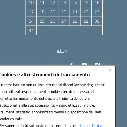
10
11
12
13
14
15
16
17
18
19
20
21
22
23
24
25
26
27
28
29
30
31
Agosto 2026
« Lug
Seguici su:
Cookies e altri strumenti di tracciamento
Il nostro Istituto non utilizza strumenti di profilazione degli utenti -
10006@pec.istruzione.it
sono utilizzati esclusivamente cookies tecnici necessari al
corretto funzionamento del sito, alla fruibilità dei servizi
istituzionali e alla sua accessibilità – sono utilizzati, inoltre,
strumenti statistici anonimizzati messi a disposizione da Web
Analytics Italia.
Per saperne di più sul nostro sito, consulta la ns.
Cookie Policy.