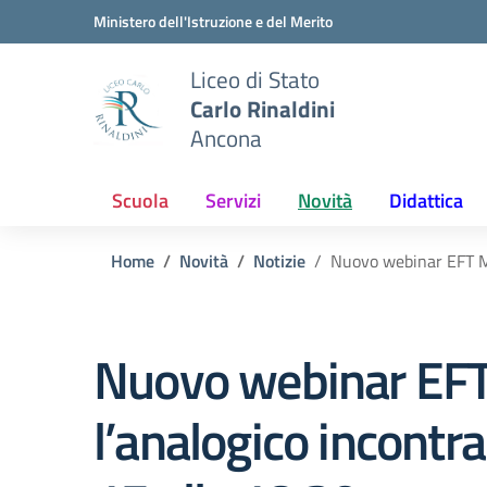
Vai ai contenuti
Vai al menu di navigazione
Vai al footer
Ministero dell'Istruzione e del Merito
Liceo di Stato
Carlo Rinaldini
Ancona
Scuola
Servizi
Novità
Didattica
Home
Novità
Notizie
Nuovo webinar EFT Mar
Nuovo webinar EFT 
l’analogico incontra