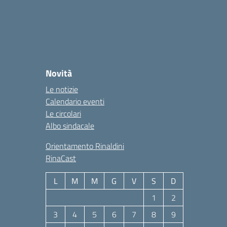
Novità
Le notizie
Calendario eventi
Le circolari
Albo sindacale
Orientamento Rinaldini
RinaCast
L
M
M
G
V
S
D
1
2
3
4
5
6
7
8
9