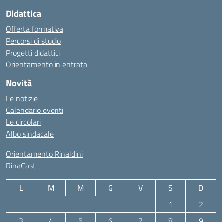
Didattica
Offerta formativa
Percorsi di studio
Progetti didattici
Orientamento in entrata
Novità
Le notizie
Calendario eventi
Le circolari
Albo sindacale
Orientamento Rinaldini
RinaCast
L
M
M
G
V
S
D
1
2
3
4
5
6
7
8
9