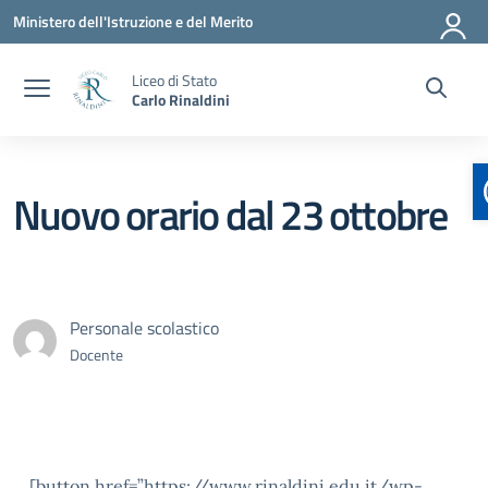
Vai ai contenuti
Vai al menu di navigazione
Vai al footer
Ministero dell'Istruzione e del Merito
Liceo di Stato
Carlo Rinaldini
Nuovo orario dal 23 ottobre
Personale scolastico
Docente
[button href=”https://www.rinaldini.edu.it/wp-