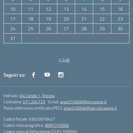
10
11
12
13
14
15
16
17
18
19
20
21
22
23
24
25
26
27
28
29
30
31
Agosto 2026
« Lug
Seguici su:
Indirizzo:
Via Canale 1, Ancona
Centralino:
071 204723
Email:
anpc010006@istruzione.it
Posta elettronica certificata (PEC):
anpc010006@pec.istruzione.it
Codice fiscale: 93020970427
Codice meccanografico:
ANPC010006
Codice unico di fatturazione (CUF): UFBE6V