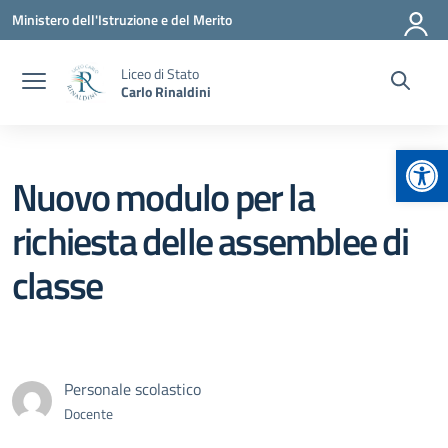
Vai ai contenuti
Vai al menu di navigazione
Vai al footer
Ministero dell'Istruzione e del Merito
Liceo di Stato
Carlo Rinaldini
Apr
Nuovo modulo per la
richiesta delle assemblee di
classe
Personale scolastico
Docente