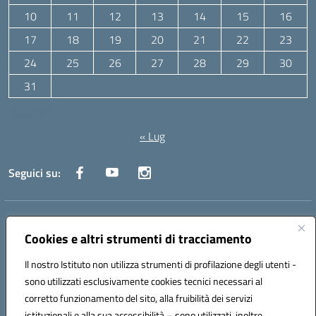
10
11
12
13
14
15
16
17
18
19
20
21
22
23
24
25
26
27
28
29
30
31
Agosto 2026
« Lug
Seguici su:
Indirizzo:
Via Canale 1, Ancona
Centralino:
071 204723
Email:
anpc010006@istruzione.it
Cookies e altri strumenti di tracciamento
Posta elettronica certificata (PEC):
anpc010006@pec.istruzione.it
Il nostro Istituto non utilizza strumenti di profilazione degli utenti -
Codice fiscale: 93020970427
sono utilizzati esclusivamente cookies tecnici necessari al
Codice meccanografico:
ANPC010006
corretto funzionamento del sito, alla fruibilità dei servizi
Codice unico di fatturazione (CUF): UFBE6V
istituzionali e alla sua accessibilità – sono utilizzati, inoltre,