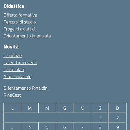
Didattica
Offerta formativa
Percorsi di studio
Progetti didattici
Orientamento in entrata
Novità
Le notizie
Calendario eventi
Le circolari
Albo sindacale
Orientamento Rinaldini
RinaCast
L
M
M
G
V
S
D
1
2
3
4
5
6
7
8
9