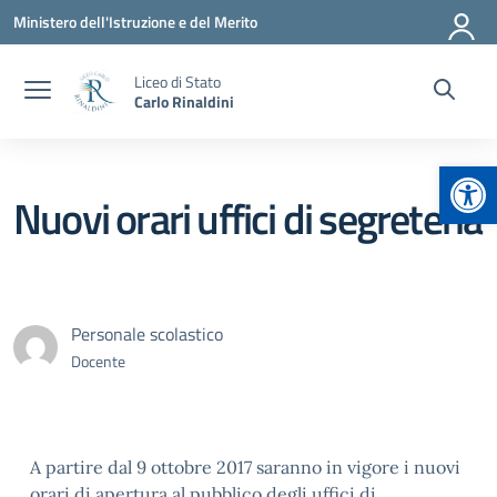
Vai ai contenuti
Vai al menu di navigazione
Vai al footer
Ministero dell'Istruzione e del Merito
Liceo di Stato
Carlo Rinaldini
Apr
Nuovi orari uffici di segreteria
Personale scolastico
Docente
A partire dal 9 ottobre 2017 saranno in vigore i nuovi
orari di apertura al pubblico degli uffici di