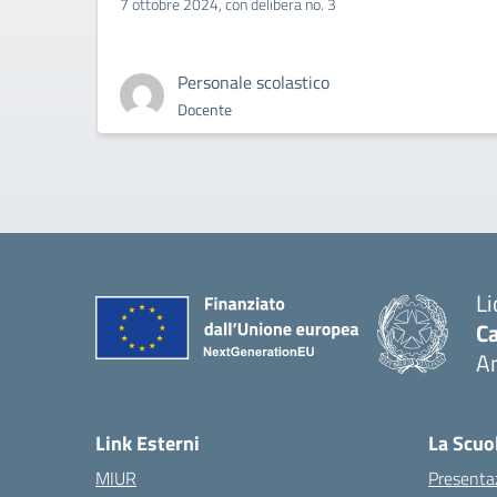
7 ottobre 2024, con delibera no. 3
Personale scolastico
Docente
Li
Ca
A
— 
Link Esterni
La Scuo
MIUR
Presenta