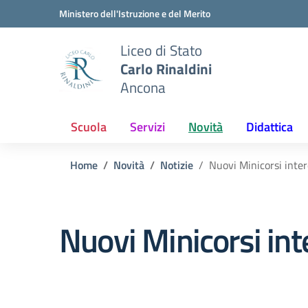
Vai ai contenuti
Vai al menu di navigazione
Vai al footer
Ministero dell'Istruzione e del Merito
Liceo di Stato
Carlo Rinaldini
Ancona
Scuola
Servizi
Novità
Didattica
Home
Novità
Notizie
Nuovi Minicorsi inte
Nuovi Minicorsi int