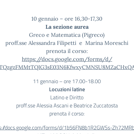
10 gennaio – ore 16,30-17,30
La sezione aurea
Greco e Matematica (Pigreco)
proff.sse Alessandra Filipetti e Marina Moreschi
prenota il corso:
https://docs.google.
com/forms/d/
HTQzgzFMMtTQIG3sE03N6Kfwxy
CMNSU8MZaCHxQA
11 gennaio – ore 17.00-18.00
Locuzioni latine
Latino e Diritto
proff.sse Alessia Ascani e Beatrice Zuccatosta
prenota il corso:
s://docs.google.com/forms/
d/1b56FN8b1R2GWSs-Zh72MRb