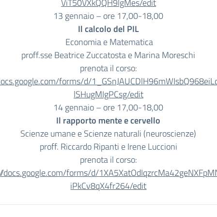
ViT50VXkQQH9lgMes/edit
13 gennaio – ore 17,00-18,00
Il calcolo del PIL
Economia e Matematica
proff.sse Beatrice Zuccatosta e Marina Moreschi
prenota il corso:
/docs.google.com/forms/
d/1_
GSnJAUCDlH96mWIsbQ968eiL
lSHugMIgPCsg/edit
14 gennaio – ore 17,00-18,00
Il rapporto mente e cervello
Scienze umane e Scienze naturali (neuroscienze)
proff. Riccardo Ripanti e Irene Luccioni
prenota il corso:
://docs.google.com/forms/
d/
1XA5XatOdIqzrcMa42geNXFpM
iPkCv8qX4fr264/edit