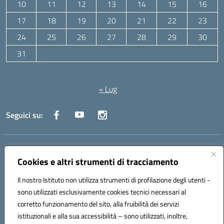
10
11
12
13
14
15
16
17
18
19
20
21
22
23
24
25
26
27
28
29
30
31
Agosto 2026
« Lug
Seguici su:
Indirizzo:
Via Canale 1, Ancona
Centralino:
071 204723
Email:
anpc010006@istruzione.it
Cookies e altri strumenti di tracciamento
Posta elettronica certificata (PEC):
anpc010006@pec.istruzione.it
Il nostro Istituto non utilizza strumenti di profilazione degli utenti -
Codice fiscale: 93020970427
sono utilizzati esclusivamente cookies tecnici necessari al
Codice meccanografico:
ANPC010006
corretto funzionamento del sito, alla fruibilità dei servizi
Codice unico di fatturazione (CUF): UFBE6V
istituzionali e alla sua accessibilità – sono utilizzati, inoltre,