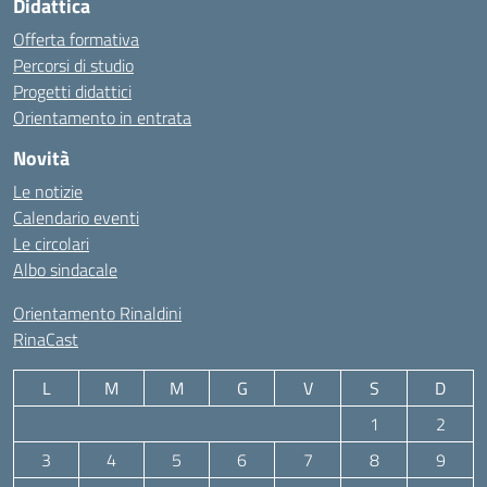
Didattica
Offerta formativa
Percorsi di studio
Progetti didattici
Orientamento in entrata
Novità
Le notizie
Calendario eventi
Le circolari
Albo sindacale
Orientamento Rinaldini
RinaCast
L
M
M
G
V
S
D
1
2
3
4
5
6
7
8
9