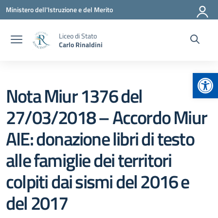
Vai ai contenuti
Vai al menu di navigazione
Vai al footer
Ministero dell'Istruzione e del Merito
Liceo di Stato
Carlo Rinaldini
Apr
Nota Miur 1376 del
27/03/2018 – Accordo Miur
AIE: donazione libri di testo
alle famiglie dei territori
colpiti dai sismi del 2016 e
del 2017