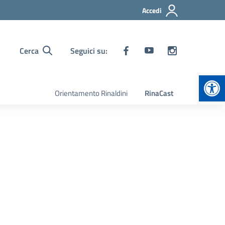
Accedi
Cerca
Seguici su:
Apr
Orientamento Rinaldini
RinaCast