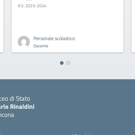
A.S. 2023-2024
Personale scolastico
Docente
ceo di Stato
rlo Rinaldini
ncona
Visita la pagina iniziale della scuola