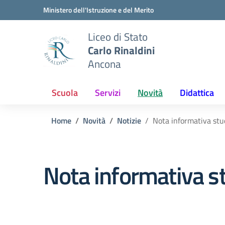
Vai ai contenuti
Vai al menu di navigazione
Vai al footer
Ministero dell'Istruzione e del Merito
Liceo di Stato
Carlo Rinaldini
Ancona
Scuola
Servizi
Novità
Didattica
Home
Novità
Notizie
Nota informativa stud
Nota informativa st