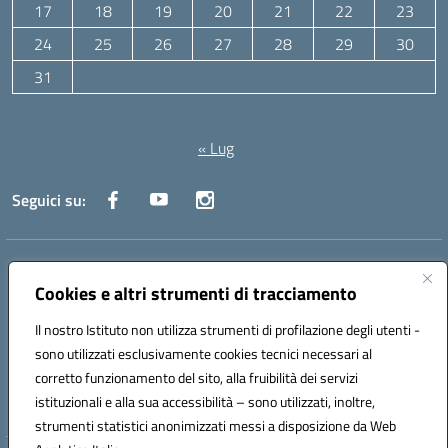
17
18
19
20
21
22
23
24
25
26
27
28
29
30
31
Agosto 2026
« Lug
Seguici su:
Indirizzo:
Via Canale 1, Ancona
Centralino:
071 204723
Email:
anpc010006@istruzione.it
Cookies e altri strumenti di tracciamento
Posta elettronica certificata (PEC):
anpc010006@pec.istruzione.it
Il nostro Istituto non utilizza strumenti di profilazione degli utenti -
Codice fiscale: 93020970427
sono utilizzati esclusivamente cookies tecnici necessari al
Codice meccanografico:
ANPC010006
corretto funzionamento del sito, alla fruibilità dei servizi
Codice unico di fatturazione (CUF): UFBE6V
istituzionali e alla sua accessibilità – sono utilizzati, inoltre,
strumenti statistici anonimizzati messi a disposizione da Web