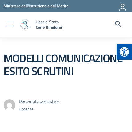
Vai ai contenuti
Vai al menu di navigazione
Vai al footer
Ministero dell'Istruzione e del Merito
Liceo di Stato
Carlo Rinaldini
Apr
MODELLI COMUNICAZIONE
ESITO SCRUTINI
Personale scolastico
Docente