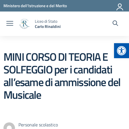
Vai ai contenuti
Vai al menu di navigazione
Vai al footer
Ministero dell'Istruzione e del Merito
Liceo di Stato
Carlo Rinaldini
Apr
MINI CORSO DI TEORIA E
SOLFEGGIO per i candidati
all’esame di ammissione del
Musicale
Personale scolastico