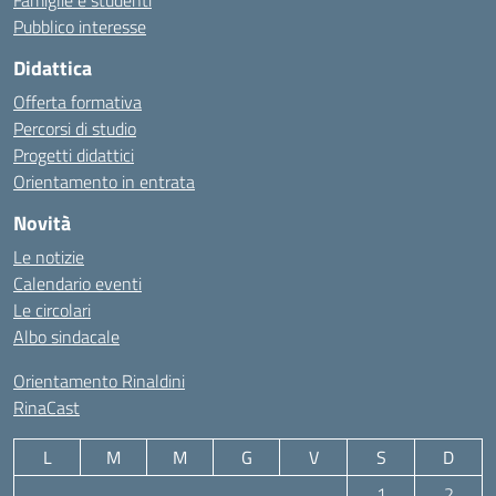
Famiglie e studenti
Pubblico interesse
Didattica
Offerta formativa
Percorsi di studio
Progetti didattici
Orientamento in entrata
Novità
Le notizie
Calendario eventi
Le circolari
Albo sindacale
Orientamento Rinaldini
RinaCast
L
M
M
G
V
S
D
1
2