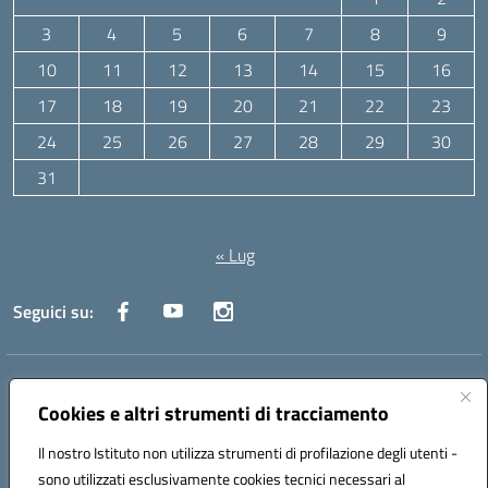
3
4
5
6
7
8
9
10
11
12
13
14
15
16
17
18
19
20
21
22
23
24
25
26
27
28
29
30
31
Agosto 2026
« Lug
Seguici su:
Indirizzo:
Via Canale 1, Ancona
Centralino:
071 204723
Email:
anpc010006@istruzione.it
Cookies e altri strumenti di tracciamento
Posta elettronica certificata (PEC):
anpc010006@pec.istruzione.it
Il nostro Istituto non utilizza strumenti di profilazione degli utenti -
Codice fiscale: 93020970427
sono utilizzati esclusivamente cookies tecnici necessari al