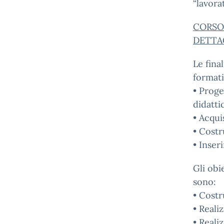
“lavora
CORSO
DETTA
Le fina
formati
• Proge
didatti
• Acqui
• Costr
• Inser
Gli obi
sono:
• Costr
• Reali
• Reali