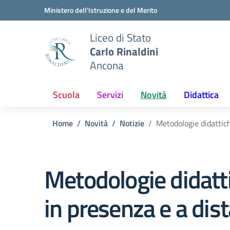
Vai ai contenuti
Vai al menu di navigazione
Vai al footer
Ministero dell'Istruzione e del Merito
Liceo di Stato
Carlo Rinaldini
Ancona
Scuola
Servizi
Novità
Didattica
Home
Novità
Notizie
Metodologie didattich
Metodologie didatti
in presenza e a dist