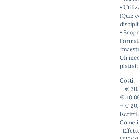
• Utili
(Quiz c
discipl
• Scopr
Formato
“maest
Gli inc
piatta
Costi:
– € 30,
€ 40,0
– € 20,
iscritt
Come is
-Effett