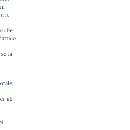
ni
on le
utube.
dattico
so la
otale:
er gli
N: