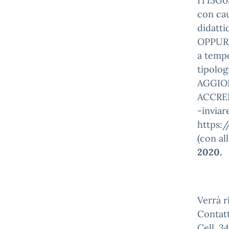
IT15G0
con ca
didatti
OPPURE
a temp
tipolo
AGGIO
ACCRED
-inviar
https:
(con al
2020.
Verrà r
Contat
Cell. 3