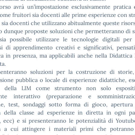
corso avrà un’impostazione esclusivamente pratica 
ome fruitori sia docenti alle prime esperienze con s
i, sia docenti che utilizzano abitualmente queste risors
o dunque proposte soluzioni che permetteranno di s
ia possibile utilizzare le tecnologie digitali per 
i di apprendimento creativi e significativi, pensat
ca in presenza, ma applicabili anche nella Didattica 
ta.
senteranno soluzioni per la costruzione di storie,
sione pubblica o locale di esperienze didattiche, e
zo della LIM come strumento non solo esposi
nte interattivo (preparazione e somministraz
che, test, sondaggi sotto forma di gioco, apertura
ra della classe ad esperienze in diretta in ogni pa
 ecc) e si presenteranno le potenzialità di Youtu
a a cui attingere i materiali primi che potranno