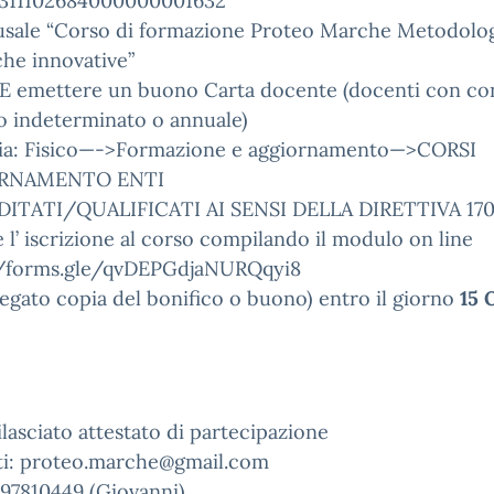
311102684000000001632
usale “Corso di formazione Proteo Marche Metodolo
che innovative”
 emettere un buono Carta docente (docenti con co
o indeterminato o annuale)
gia: Fisico—->Formazione e aggiornamento—>CORSI
RNAMENTO ENTI
ITATI/QUALIFICATI AI SENSI DELLA DIRETTIVA 170
e l’ iscrizione al corso compilando il modulo on line
//forms.gle/qvDEPGdjaNURQqyi8
legato copia del bonifico o buono) entro il giorno
15 
ilasciato attestato di partecipazione
ti: proteo.marche@gmail.com
497810449 (Giovanni)