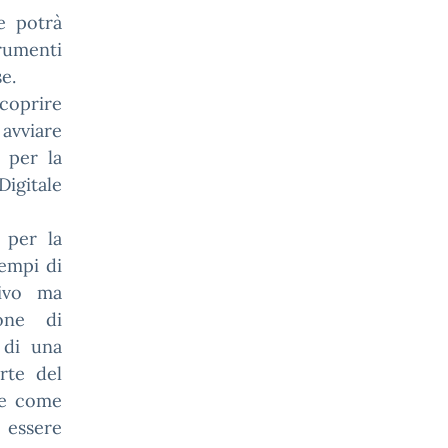
e potrà
trumenti
e.
coprire
avviare
i per la
Digitale
 per la
sempi di
tivo ma
ione di
 di una
rte del
be come
 essere