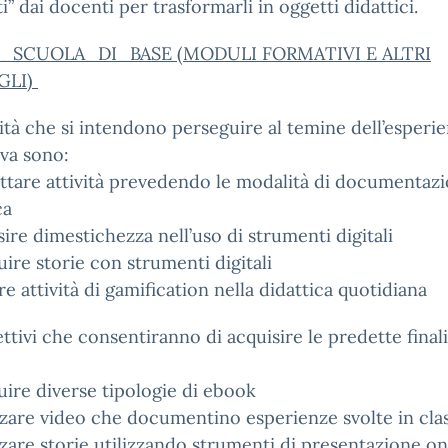
ti” dai docenti per trasformarli in oggetti didattici.
_SCUOLA_DI_BASE (MODULI FORMATIVI E ALTRI
GLI)
lità che si intendono perseguire al temine dell’esperi
va sono:
ttare attività prevedendo le modalità di documentaz
ca
sire dimestichezza nell’uso di strumenti digitali
uire storie con strumenti digitali
ire attività di gamification nella didattica quotidiana
ettivi che consentiranno di acquisire le predette finali
uire diverse tipologie di ebook
zzare video che documentino esperienze svolte in cla
zzare storie utilizzando strumenti di presentazione on