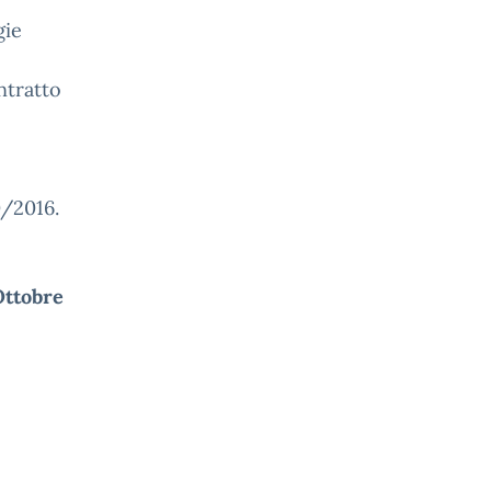
gie
ntratto
/2016.
Ottobre