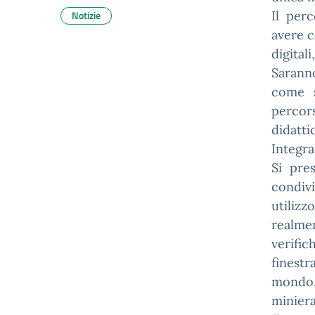
Notizie
Il per
avere c
digital
Sarann
come s
percors
didatti
Integra
Si pre
condivi
utiliz
realme
verifi
finest
mondo,
minier