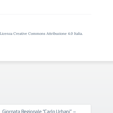
o Licenza Creative Commons Attribuzione 4.0 Italia.
Giornata Regionale “Carlo Urbani” –
Educ