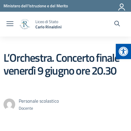
Vai ai contenuti
Vai al menu di navigazione
Vai al footer
Ministero dell'Istruzione e del Merito
Liceo di Stato
Carlo Rinaldini
Apr
L’Orchestra. Concerto finale
venerdì 9 giugno ore 20.30
Personale scolastico
Docente