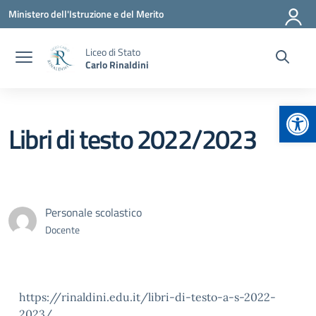
Vai ai contenuti
Vai al menu di navigazione
Vai al footer
Ministero dell'Istruzione e del Merito
Liceo di Stato
Carlo Rinaldini
Apr
Libri di testo 2022/2023
Personale scolastico
Docente
https://rinaldini.edu.it/libri-di-testo-a-s-2022-
2023/