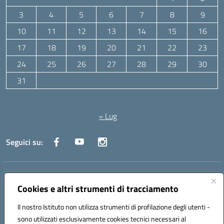
3
4
5
6
7
8
9
10
11
12
13
14
15
16
17
18
19
20
21
22
23
24
25
26
27
28
29
30
31
Agosto 2026
« Lug
Seguici su:
Indirizzo:
Via Canale 1, Ancona
Centralino:
071 204723
Email:
anpc010006@istruzione.it
Cookies e altri strumenti di tracciamento
Posta elettronica certificata (PEC):
anpc010006@pec.istruzione.it
Il nostro Istituto non utilizza strumenti di profilazione degli utenti -
Codice fiscale: 93020970427
sono utilizzati esclusivamente cookies tecnici necessari al