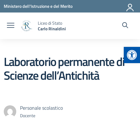
Vai ai contenuti
Vai al menu di navigazione
Vai al footer
Ministero dell'Istruzione e del Merito
Liceo di Stato
Carlo Rinaldini
Apr
Laboratorio permanente di
Scienze dell’Antichità
Personale scolastico
Docente