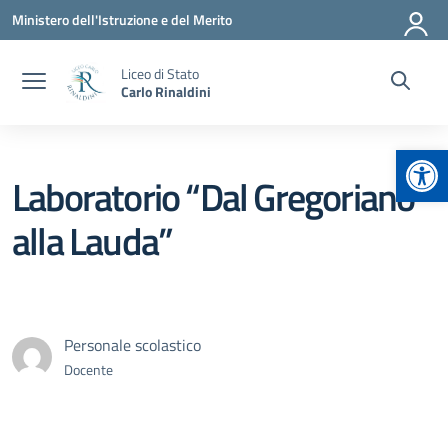
Vai ai contenuti
Vai al menu di navigazione
Vai al footer
Ministero dell'Istruzione e del Merito
Liceo di Stato
Carlo Rinaldini
Apr
Laboratorio “Dal Gregoriano
alla Lauda”
Personale scolastico
Docente