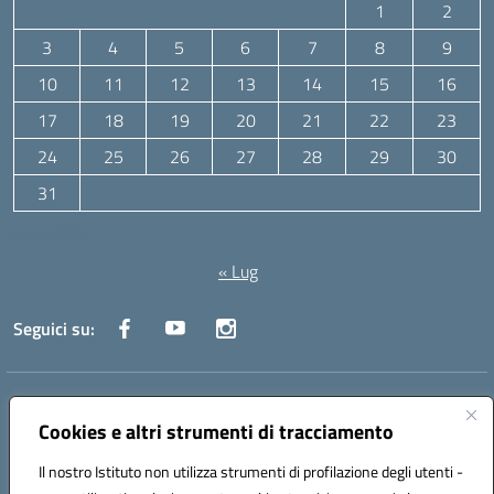
1
2
3
4
5
6
7
8
9
10
11
12
13
14
15
16
17
18
19
20
21
22
23
24
25
26
27
28
29
30
31
Agosto 2026
« Lug
Seguici su:
Indirizzo:
Via Canale 1, Ancona
Centralino:
071 204723
Email:
anpc010006@istruzione.it
Cookies e altri strumenti di tracciamento
Posta elettronica certificata (PEC):
anpc010006@pec.istruzione.it
Il nostro Istituto non utilizza strumenti di profilazione degli utenti -
Codice fiscale: 93020970427