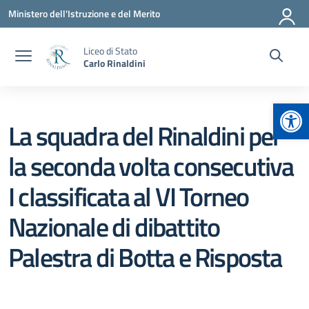
Vai ai contenuti
Vai al menu di navigazione
Vai al footer
Ministero dell'Istruzione e del Merito
Liceo di Stato
Carlo Rinaldini
Apr
La squadra del Rinaldini per
la seconda volta consecutiva
I classificata al VI Torneo
Nazionale di dibattito
Palestra di Botta e Risposta