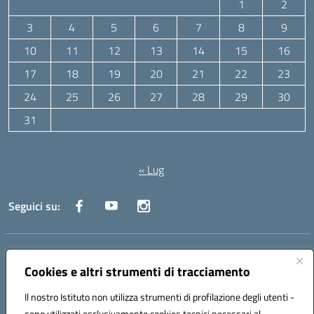
1
2
3
4
5
6
7
8
9
10
11
12
13
14
15
16
17
18
19
20
21
22
23
24
25
26
27
28
29
30
31
Agosto 2026
« Lug
Seguici su:
Indirizzo:
Via Canale 1, Ancona
Centralino:
071 204723
Email:
anpc010006@istruzione.it
Cookies e altri strumenti di tracciamento
Posta elettronica certificata (PEC):
anpc010006@pec.istruzione.it
Il nostro Istituto non utilizza strumenti di profilazione degli utenti -
Codice fiscale: 93020970427
sono utilizzati esclusivamente cookies tecnici necessari al