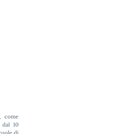
e, come
 dal 10
cuole di