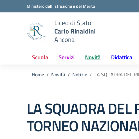
Vai ai contenuti
Vai al menu di navigazione
Vai al footer
Ministero dell'Istruzione e del Merito
Liceo di Stato
Carlo Rinaldini
Ancona
Scuola
Servizi
Novità
Didattica
Home
Novità
Notizie
LA SQUADRA DEL RIN
LA SQUADRA DEL R
TORNEO NAZIONAL