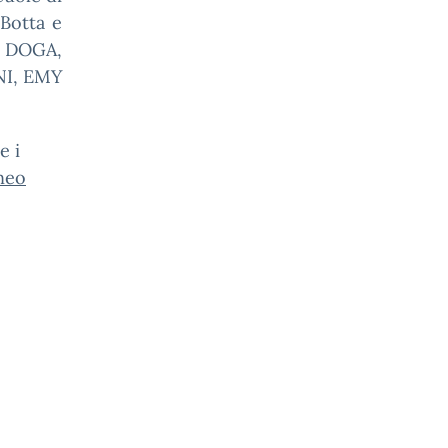
 Botta e
O DOGA,
NI, EMY
e i
rneo