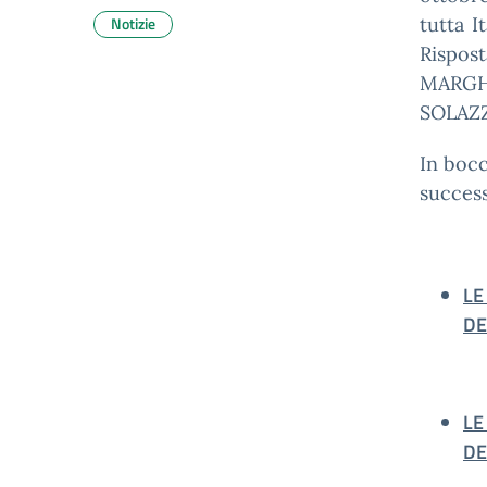
Notizie
tutta I
Rispos
MARGHE
SOLAZ
In bocc
success
LE
DE
LE
DE