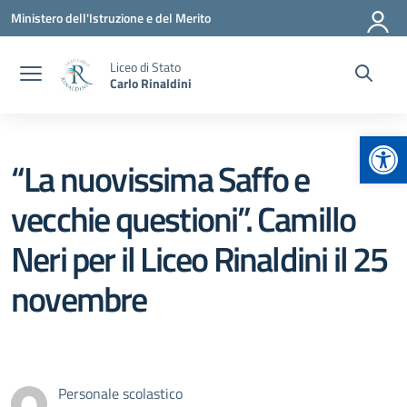
Vai ai contenuti
Vai al menu di navigazione
Vai al footer
Ministero dell'Istruzione e del Merito
Liceo di Stato
Carlo Rinaldini
Apr
“La nuovissima Saffo e
vecchie questioni”. Camillo
Neri per il Liceo Rinaldini il 25
novembre
Personale scolastico