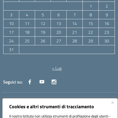
1
2
3
4
5
6
7
8
9
10
11
12
13
14
15
16
17
18
19
20
21
22
23
24
25
26
27
28
29
30
31
Agosto 2026
« Lug
Seguici su:
Indirizzo:
Via Canale 1, Ancona
Centralino:
071 204723
Email:
anpc010006@istruzione.it
Cookies e altri strumenti di tracciamento
Posta elettronica certificata (PEC):
anpc010006@pec.istruzione.it
Il nostro Istituto non utilizza strumenti di profilazione degli utenti -