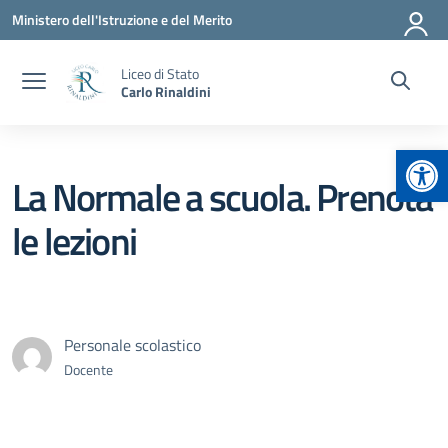
Vai ai contenuti
Vai al menu di navigazione
Vai al footer
Ministero dell'Istruzione e del Merito
Liceo di Stato
Carlo Rinaldini
Apr
La Normale a scuola. Prenota
le lezioni
Personale scolastico
Docente