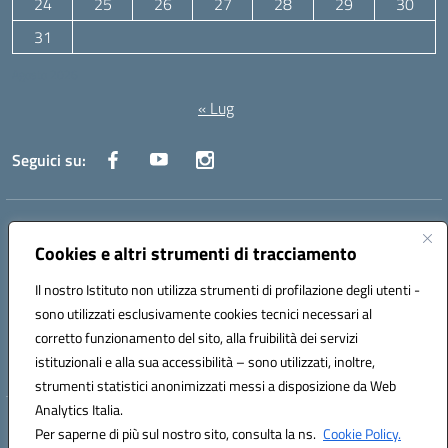
24
25
26
27
28
29
30
31
Agosto 2026
« Lug
Seguici su:
Indirizzo:
Via Canale 1, Ancona
Centralino:
071 204723
Email:
anpc010006@istruzione.it
Cookies e altri strumenti di tracciamento
Posta elettronica certificata (PEC):
anpc010006@pec.istruzione.it
Il nostro Istituto non utilizza strumenti di profilazione degli utenti -
Codice fiscale: 93020970427
sono utilizzati esclusivamente cookies tecnici necessari al
Codice meccanografico:
ANPC010006
corretto funzionamento del sito, alla fruibilità dei servizi
Codice unico di fatturazione (CUF): UFBE6V
istituzionali e alla sua accessibilità – sono utilizzati, inoltre,
strumenti statistici anonimizzati messi a disposizione da Web
Analytics Italia.
Hosting & Powered by 3D Solution S.r.l.
Per saperne di più sul nostro sito, consulta la ns.
Cookie Policy.