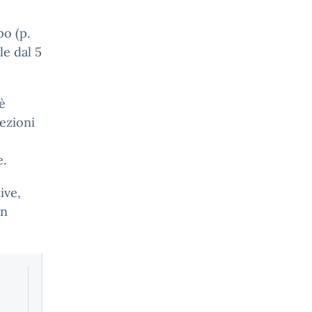
po (p.
le dal 5
è
lezioni
e.
ive,
un