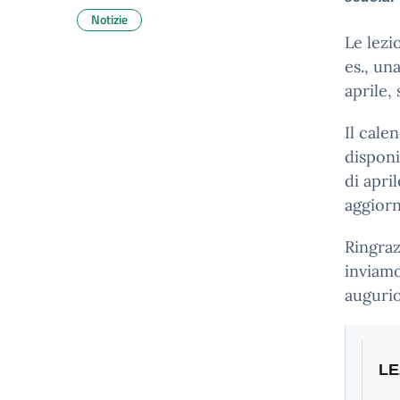
Notizie
Le lezi
es., un
aprile,
Il cale
disponi
di apri
aggiorn
Ringraz
inviamo
augurio
LE