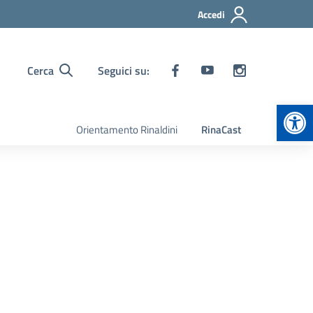
Accedi
Cerca
Seguici su:
Apr
Orientamento Rinaldini
RinaCast