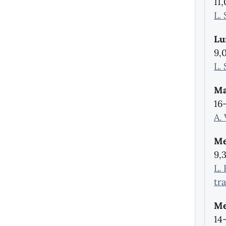
11
L.
Lu
9,
L.
Ma
16
A.
Me
9,
L. 
tr
Me
14