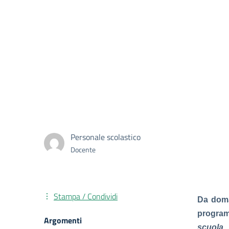
Personale scolastico
Docente
Stampa / Condividi
Da doman
program
Argomenti
scuola
.