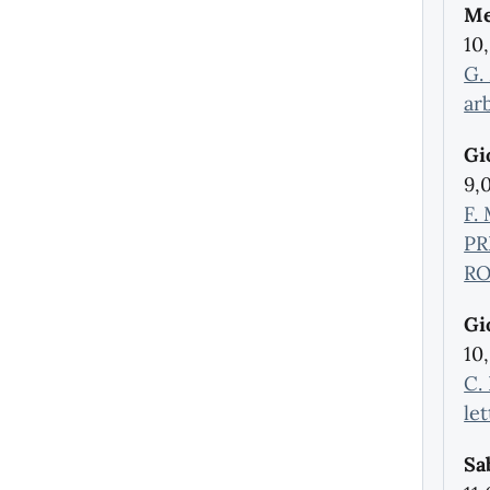
Me
10
G.
arb
Gi
9,
F.
PR
RO
Gi
10
C.
le
Sa