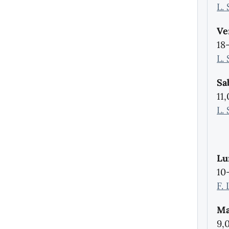
L.
Ve
18
L.
Sa
11
L.
Lu
10
F.
Ma
9,