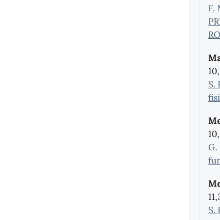
F.
PR
RO
Ma
10
S.
fi
Me
10
G.
fu
Me
11
S.