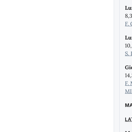
Lu
8,
F.
Lu
10
S.
Gi
14
F.
MI
MA
LA