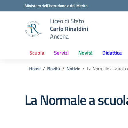
Vai ai contenuti
Vai al menu di navigazione
Vai al footer
Ministero dell'Istruzione e del Merito
Liceo di Stato
Carlo Rinaldini
Ancona
Scuola
Servizi
Novità
Didattica
Home
Novità
Notizie
La Normale a scuola 
La Normale a scuol