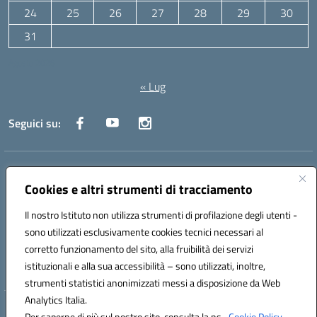
24
25
26
27
28
29
30
31
Agosto 2026
« Lug
Seguici su:
Indirizzo:
Via Canale 1, Ancona
Centralino:
071 204723
Email:
anpc010006@istruzione.it
Cookies e altri strumenti di tracciamento
Posta elettronica certificata (PEC):
anpc010006@pec.istruzione.it
Il nostro Istituto non utilizza strumenti di profilazione degli utenti -
Codice fiscale: 93020970427
sono utilizzati esclusivamente cookies tecnici necessari al
Codice meccanografico:
ANPC010006
corretto funzionamento del sito, alla fruibilità dei servizi
Codice unico di fatturazione (CUF): UFBE6V
istituzionali e alla sua accessibilità – sono utilizzati, inoltre,
strumenti statistici anonimizzati messi a disposizione da Web
Analytics Italia.
Hosting & Powered by 3D Solution S.r.l.
Per saperne di più sul nostro sito, consulta la ns.
Cookie Policy.