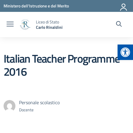
Vai ai contenuti
Vai al menu di navigazione
Vai al footer
Ministero dell'Istruzione e del Merito
Liceo di Stato
Carlo Rinaldini
Apr
Italian Teacher Programme
2016
Personale scolastico
Docente