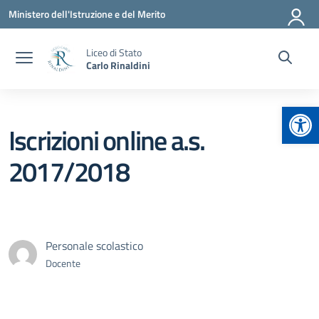
Vai ai contenuti
Vai al menu di navigazione
Vai al footer
Ministero dell'Istruzione e del Merito
Liceo di Stato
Carlo Rinaldini
Apr
Iscrizioni online a.s.
2017/2018
Personale scolastico
Docente