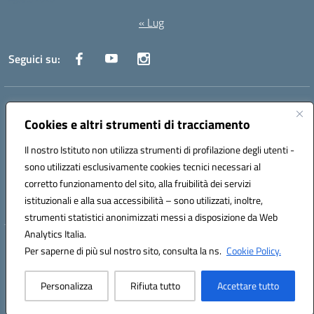
« Lug
Seguici su:
Indirizzo:
Via Canale 1, Ancona
Centralino:
071 204723
Email:
anpc010006@istruzione.it
Cookies e altri strumenti di tracciamento
Posta elettronica certificata (PEC):
anpc010006@pec.istruzione.it
Il nostro Istituto non utilizza strumenti di profilazione degli utenti -
Codice fiscale: 93020970427
sono utilizzati esclusivamente cookies tecnici necessari al
Codice meccanografico:
ANPC010006
corretto funzionamento del sito, alla fruibilità dei servizi
Codice unico di fatturazione (CUF): UFBE6V
istituzionali e alla sua accessibilità – sono utilizzati, inoltre,
strumenti statistici anonimizzati messi a disposizione da Web
Analytics Italia.
Hosting & Powered by 3D Solution S.r.l.
Per saperne di più sul nostro sito, consulta la ns.
Cookie Policy.
Concept & Design by Designers Italia
Personalizza
Rifiuta tutto
Accettare tutto