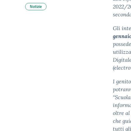
Notizie
2022/20
seconda
Gli int
gennaio
possede
utilizz
Digital
(electr
I genit
potrann
“Scuola
informa
oltre a
che gui
tutti g