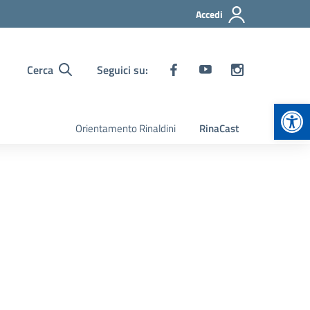
Accedi
Cerca
Seguici su:
Apr
Orientamento Rinaldini
RinaCast