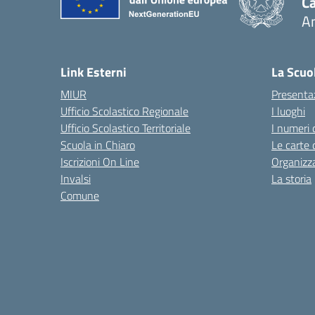
Ca
A
— 
Link Esterni
La Scuo
MIUR
Presenta
Ufficio Scolastico Regionale
I luoghi
Ufficio Scolastico Territoriale
I numeri 
Scuola in Chiaro
Le carte 
Iscrizioni On Line
Organizz
Invalsi
La storia
Comune