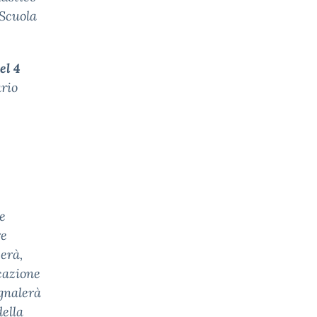
 Scuola
el 4
ario
e
re
verà,
cazione
egnalerà
della