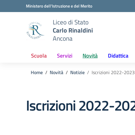
Vai ai contenuti
Vai al menu di navigazione
Vai al footer
Ministero dell'Istruzione e del Merito
Liceo di Stato
Carlo Rinaldini
Ancona
Scuola
Servizi
Novità
Didattica
Home
Novità
Notizie
Iscrizioni 2022-2023
Iscrizioni 2022-20