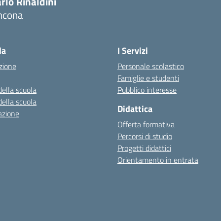
rlo Rinaldini
ncona
Visita la pagina iniziale della scuola
la
I Servizi
zione
Personale scolastico
Famiglie e studenti
della scuola
Pubblico interesse
della scuola
Didattica
azione
Offerta formativa
Percorsi di studio
Progetti didattici
Orientamento in entrata