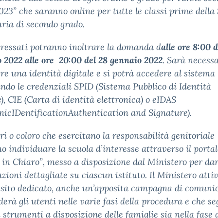
23” che saranno online per tutte le classi prime della
ria di secondo grado.
eressati potranno inoltrare la domanda d
alle ore 8:00 d
 2022 alle ore 20:00 del 28 gennaio 2022
. Sarà necess
re una identità digitale e si potrà accedere al sistema
ando le credenziali SPID (Sistema Pubblico di Identità
e), CIE (Carta di identità elettronica) o eIDAS
onicIDentificationAuthentication and Signature).
ori o coloro che esercitano la responsabilità genitoriale
o individuare la scuola d’interesse attraverso il portal
 in Chiaro”, messo a disposizione dal Ministero per da
zioni dettagliate su ciascun istituto. Il Ministero atti
l sito dedicato, anche un’apposita campagna di comuni
derà gli utenti nelle varie fasi della procedura e che s
li strumenti a disposizione delle famiglie sia nella fase 