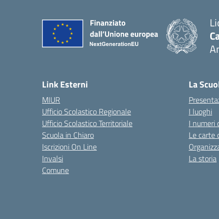
Li
Ca
A
— 
Link Esterni
La Scuo
MIUR
Presenta
Ufficio Scolastico Regionale
I luoghi
Ufficio Scolastico Territoriale
I numeri 
Scuola in Chiaro
Le carte 
Iscrizioni On Line
Organizz
Invalsi
La storia
Comune