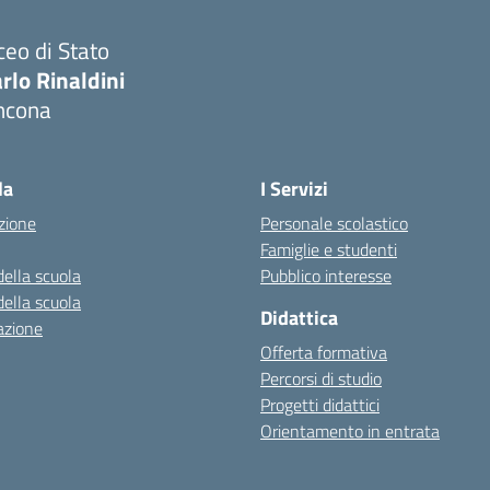
ceo di Stato
rlo Rinaldini
ncona
Visita la pagina iniziale della scuola
la
I Servizi
zione
Personale scolastico
Famiglie e studenti
della scuola
Pubblico interesse
della scuola
Didattica
azione
Offerta formativa
Percorsi di studio
Progetti didattici
Orientamento in entrata