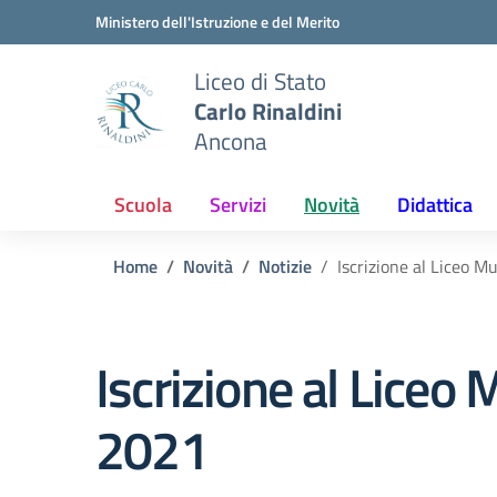
Vai ai contenuti
Vai al menu di navigazione
Vai al footer
Ministero dell'Istruzione e del Merito
Liceo di Stato
Carlo Rinaldini
Ancona
Scuola
Servizi
Novità
Didattica
Home
Novità
Notizie
Iscrizione al Liceo M
Iscrizione al Liceo 
2021