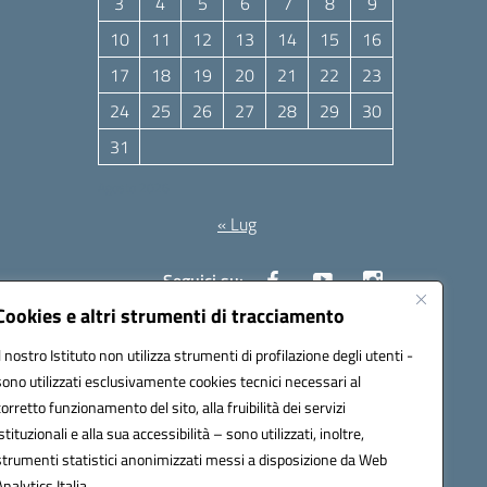
3
4
5
6
7
8
9
10
11
12
13
14
15
16
17
18
19
20
21
22
23
24
25
26
27
28
29
30
31
Agosto 2026
« Lug
Seguici su:
Cookies e altri strumenti di tracciamento
Il nostro Istituto non utilizza strumenti di profilazione degli utenti -
10006@pec.istruzione.it
sono utilizzati esclusivamente cookies tecnici necessari al
corretto funzionamento del sito, alla fruibilità dei servizi
istituzionali e alla sua accessibilità – sono utilizzati, inoltre,
strumenti statistici anonimizzati messi a disposizione da Web
Analytics Italia.