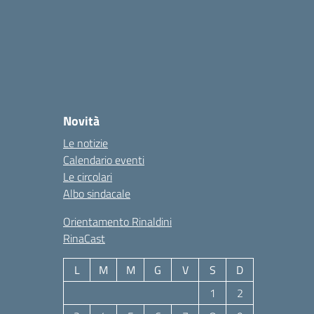
Novità
Le notizie
Calendario eventi
Le circolari
Albo sindacale
Orientamento Rinaldini
RinaCast
L
M
M
G
V
S
D
1
2