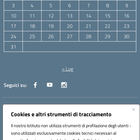
3
4
5
6
7
8
9
10
11
12
13
14
15
16
17
18
19
20
21
22
23
24
25
26
27
28
29
30
31
Agosto 2026
« Lug
Seguici su:
Indirizzo:
Via Canale 1, Ancona
Centralino:
071 204723
Email:
anpc010006@istruzione.it
Cookies e altri strumenti di tracciamento
Posta elettronica certificata (PEC):
anpc010006@pec.istruzione.it
Il nostro Istituto non utilizza strumenti di profilazione degli utenti -
Codice fiscale: 93020970427
sono utilizzati esclusivamente cookies tecnici necessari al
Codice meccanografico:
ANPC010006