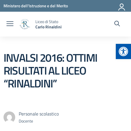
Vai ai contenuti
Vai al menu di navigazione
Vai al footer
Ministero dell'Istruzione e del Merito
Liceo di Stato
Carlo Rinaldini
Apr
INVALSI 2016: OTTIMI
RISULTATI AL LICEO
“RINALDINI”
Personale scolastico
Docente