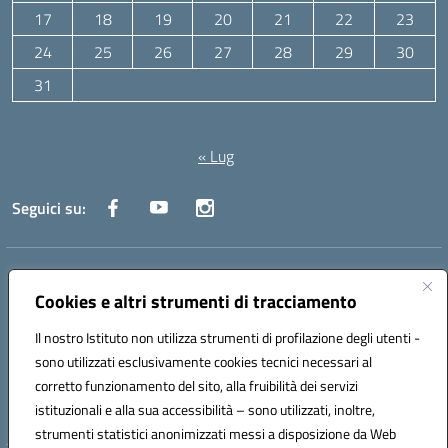
17
18
19
20
21
22
23
24
25
26
27
28
29
30
31
Agosto 2026
« Lug
Seguici su:
Indirizzo:
Via Canale 1, Ancona
Centralino:
071 204723
Email:
anpc010006@istruzione.it
Cookies e altri strumenti di tracciamento
Posta elettronica certificata (PEC):
anpc010006@pec.istruzione.it
Il nostro Istituto non utilizza strumenti di profilazione degli utenti -
Codice fiscale: 93020970427
sono utilizzati esclusivamente cookies tecnici necessari al
Codice meccanografico:
ANPC010006
corretto funzionamento del sito, alla fruibilità dei servizi
Codice unico di fatturazione (CUF): UFBE6V
istituzionali e alla sua accessibilità – sono utilizzati, inoltre,
strumenti statistici anonimizzati messi a disposizione da Web