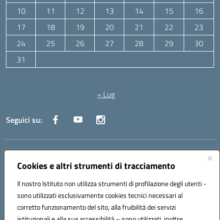
10
11
12
13
14
15
16
17
18
19
20
21
22
23
24
25
26
27
28
29
30
31
Agosto 2026
« Lug
Seguici su:
Indirizzo:
Via Canale 1, Ancona
Cookies e altri strumenti di tracciamento
Centralino:
071 204723
Email:
anpc010006@istruzione.it
Posta elettronica certificata (PEC):
anpc010006@pec.istruzione.it
Il nostro Istituto non utilizza strumenti di profilazione degli utenti -
Codice fiscale: 93020970427
sono utilizzati esclusivamente cookies tecnici necessari al
Codice meccanografico:
ANPC010006
corretto funzionamento del sito, alla fruibilità dei servizi
Codice unico di fatturazione (CUF): UFBE6V
istituzionali e alla sua accessibilità – sono utilizzati, inoltre,