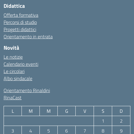
Didattica
Offerta formativa
Percorsi di studio
Progetti didattici
Orientamento in entrata
Novità
Le notizie
Calendario eventi
Le circolari
Albo sindacale
Orientamento Rinaldini
RinaCast
L
M
M
G
V
S
D
1
2
3
4
5
6
7
8
9