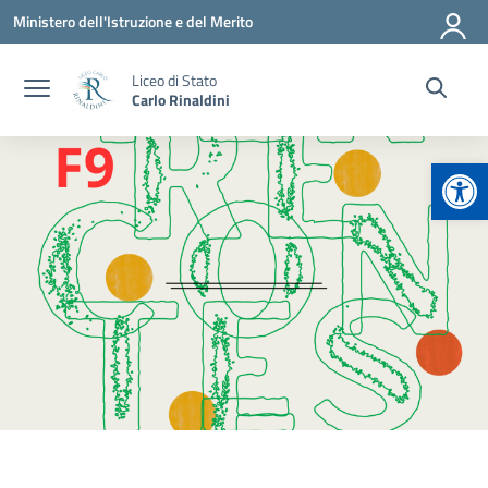
Vai ai contenuti
Vai al menu di navigazione
Vai al footer
Ministero dell'Istruzione e del Merito
Liceo di Stato
Carlo Rinaldini
Apr