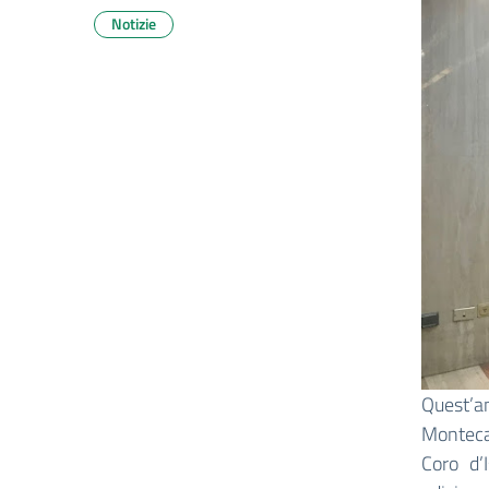
Notizie
Quest’a
Montecat
Coro d’