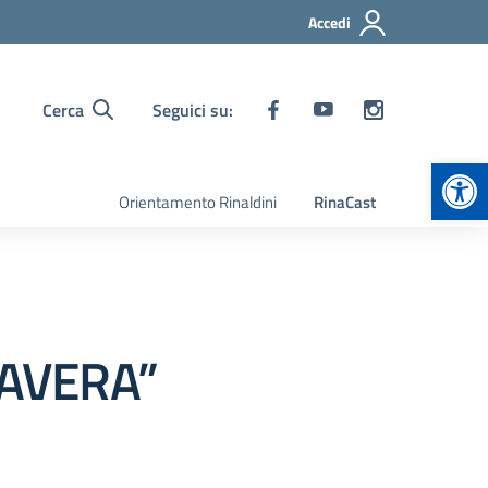
Accedi
Cerca
Seguici su:
Apr
Orientamento Rinaldini
RinaCast
MAVERA”