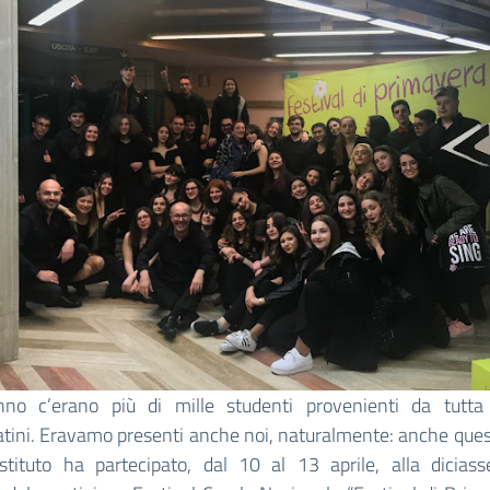
nno c’erano più di mille studenti provenienti da tutta 
ini. Eravamo presenti anche noi, naturalmente: anche ques
Istituto ha partecipato, dal 10 al 13 aprile, alla diciass