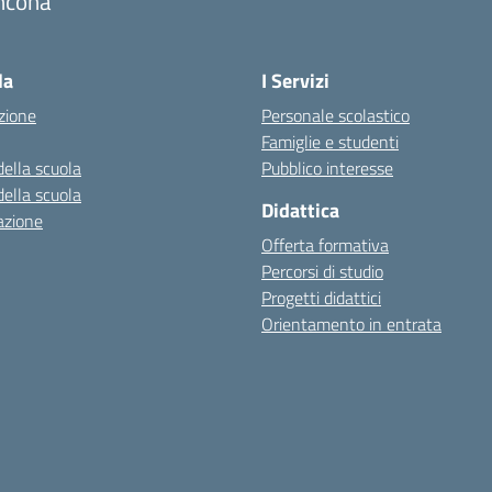
ncona
Visita la pagina iniziale della scuola
la
I Servizi
zione
Personale scolastico
Famiglie e studenti
della scuola
Pubblico interesse
della scuola
Didattica
azione
Offerta formativa
Percorsi di studio
Progetti didattici
Orientamento in entrata