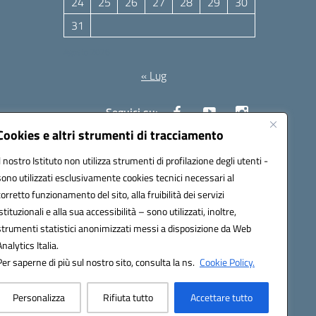
24
25
26
27
28
29
30
31
Agosto 2026
« Lug
Seguici su:
Cookies e altri strumenti di tracciamento
Il nostro Istituto non utilizza strumenti di profilazione degli utenti -
10006@pec.istruzione.it
sono utilizzati esclusivamente cookies tecnici necessari al
corretto funzionamento del sito, alla fruibilità dei servizi
istituzionali e alla sua accessibilità – sono utilizzati, inoltre,
strumenti statistici anonimizzati messi a disposizione da Web
Analytics Italia.
Per saperne di più sul nostro sito, consulta la ns.
Cookie Policy.
Personalizza
Rifiuta tutto
Accettare tutto