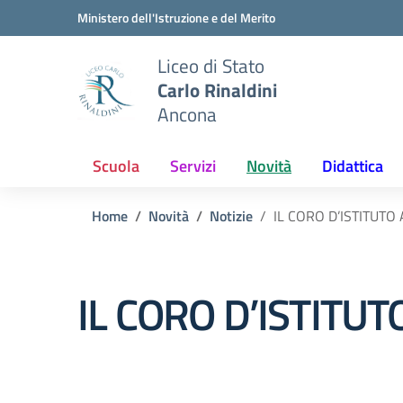
Vai ai contenuti
Vai al menu di navigazione
Vai al footer
Ministero dell'Istruzione e del Merito
Liceo di Stato
Carlo Rinaldini
Ancona
Scuola
Servizi
Novità
Didattica
Home
Novità
Notizie
IL CORO D’ISTITUTO
IL CORO D’ISTITUT