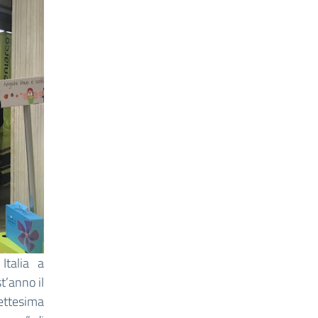
Italia a
t’anno il
ettesima