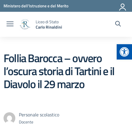
Vai ai contenuti
Vai al menu di navigazione
Vai al footer
Ministero dell'Istruzione e del Merito
Liceo di Stato
Carlo Rinaldini
Apr
Follia Barocca – ovvero
l’oscura storia di Tartini e il
Diavolo il 29 marzo
Personale scolastico
Docente