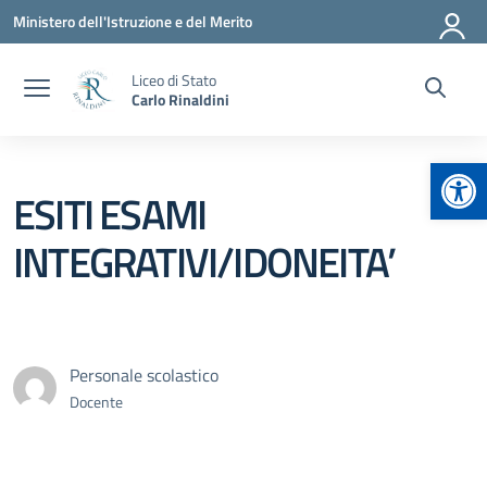
Vai ai contenuti
Vai al menu di navigazione
Vai al footer
Ministero dell'Istruzione e del Merito
Liceo di Stato
Carlo Rinaldini
Apr
ESITI ESAMI
INTEGRATIVI/IDONEITA’
Personale scolastico
Docente