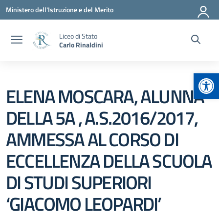
Vai ai contenuti
Vai al menu di navigazione
Vai al footer
Ministero dell'Istruzione e del Merito
Liceo di Stato
Carlo Rinaldini
Apr
ELENA MOSCARA, ALUNNA
DELLA 5A , A.S.2016/2017,
AMMESSA AL CORSO DI
ECCELLENZA DELLA SCUOLA
DI STUDI SUPERIORI
‘GIACOMO LEOPARDI’