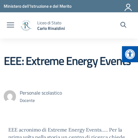
Vai ai contenuti
Vai al menu di navigazione
Vai al footer
Ministero dell'Istruzione e del Merito
Liceo di Stato
Carlo Rinaldini
Apr
EEE: Extreme Energy Events
Personale scolastico
Docente
EEE acronimo di Extreme Energy Events….. Per la
prima volta nella storia un centro di ricerca chiede