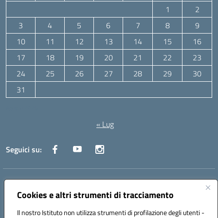
1
2
3
4
5
6
7
8
9
10
11
12
13
14
15
16
17
18
19
20
21
22
23
24
25
26
27
28
29
30
31
Agosto 2026
« Lug
Seguici su:
Indirizzo:
Via Canale 1, Ancona
Centralino:
071 204723
Email:
anpc010006@istruzione.it
Cookies e altri strumenti di tracciamento
Posta elettronica certificata (PEC):
anpc010006@pec.istruzione.it
Il nostro Istituto non utilizza strumenti di profilazione degli utenti -