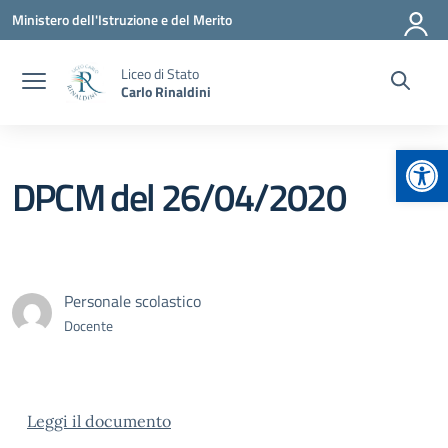
Vai ai contenuti
Vai al menu di navigazione
Vai al footer
Ministero dell'Istruzione e del Merito
Liceo di Stato
Carlo Rinaldini
Apr
DPCM del 26/04/2020
Personale scolastico
Docente
Leggi il documento