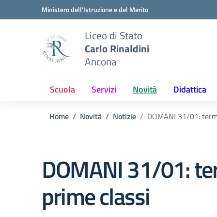
Vai ai contenuti
Vai al menu di navigazione
Vai al footer
Ministero dell'Istruzione e del Merito
Liceo di Stato
Carlo Rinaldini
Ancona
Scuola
Servizi
Novità
Didattica
Home
Novità
Notizie
DOMANI 31/01: termine
DOMANI 31/01: termi
prime classi