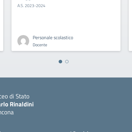
A.S. 2023-2024
Personale scolastico
Docente
ceo di Stato
rlo Rinaldini
ncona
Visita la pagina iniziale della scuola