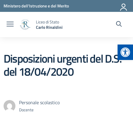
Vai ai contenuti
Vai al menu di navigazione
Vai al footer
Ministero dell'Istruzione e del Merito
Liceo di Stato
Carlo Rinaldini
Apr
Disposizioni urgenti del D.S.
del 18/04/2020
Personale scolastico
Docente