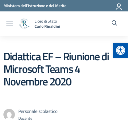
Vai ai contenuti
Vai al menu di navigazione
Vai al footer
Ministero dell'Istruzione e del Merito
Liceo di Stato
Carlo Rinaldini
Apr
Didattica EF – Riunione di
Microsoft Teams 4
Novembre 2020
Personale scolastico
Docente