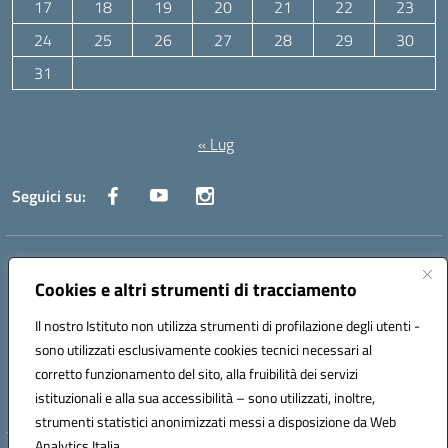
17
18
19
20
21
22
23
24
25
26
27
28
29
30
31
Agosto 2026
« Lug
Seguici su:
Indirizzo:
Via Canale 1, Ancona
Centralino:
071 204723
Email:
anpc010006@istruzione.it
Cookies e altri strumenti di tracciamento
Posta elettronica certificata (PEC):
anpc010006@pec.istruzione.it
Il nostro Istituto non utilizza strumenti di profilazione degli utenti -
Codice fiscale: 93020970427
sono utilizzati esclusivamente cookies tecnici necessari al
Codice meccanografico:
ANPC010006
corretto funzionamento del sito, alla fruibilità dei servizi
Codice unico di fatturazione (CUF): UFBE6V
istituzionali e alla sua accessibilità – sono utilizzati, inoltre,
strumenti statistici anonimizzati messi a disposizione da Web
Analytics Italia.