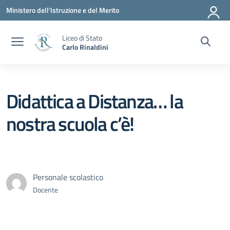
Vai ai contenuti
Vai al menu di navigazione
Vai al footer
Ministero dell'Istruzione e del Merito
Liceo di Stato
Carlo Rinaldini
Didattica a Distanza… la
nostra scuola c’è!
Personale scolastico
Docente