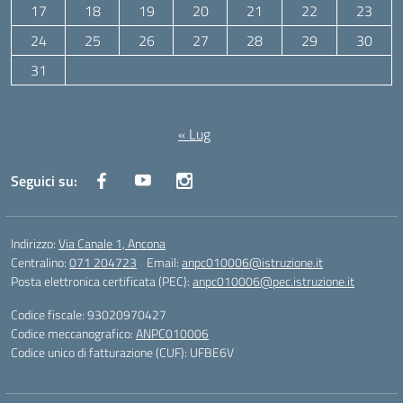
17
18
19
20
21
22
23
24
25
26
27
28
29
30
31
Agosto 2026
« Lug
Seguici su:
Indirizzo:
Via Canale 1, Ancona
Centralino:
071 204723
Email:
anpc010006@istruzione.it
Posta elettronica certificata (PEC):
anpc010006@pec.istruzione.it
Codice fiscale: 93020970427
Codice meccanografico:
ANPC010006
Codice unico di fatturazione (CUF): UFBE6V