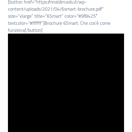
[button href=”https://rinaldini.edu.it/wp-
content/uploads/2021/04/6smart-brochure.pdf”
size=”xlarge” title=”6Smart” color=”#9f8425″
textcolor=”#ffffff”]Brochure 6Smart: Che cos’è come
funziona[/button]