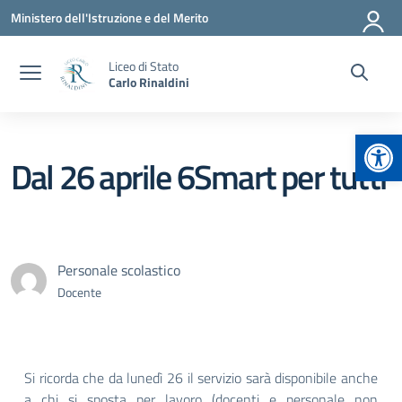
Vai ai contenuti
Vai al menu di navigazione
Vai al footer
Ministero dell'Istruzione e del Merito
Liceo di Stato
Carlo Rinaldini
Apr
Dal 26 aprile 6Smart per tutti
Personale scolastico
Docente
Si ricorda che da lunedì 26 il servizio sarà disponibile anche
a chi si sposta per lavoro (docenti e personale non