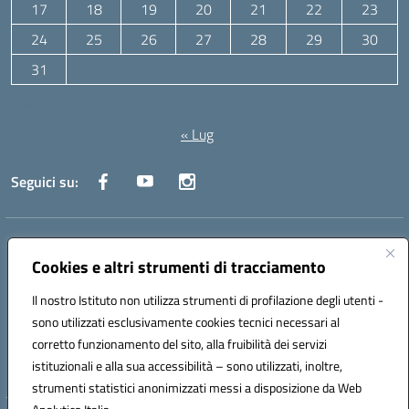
17
18
19
20
21
22
23
24
25
26
27
28
29
30
31
Agosto 2026
« Lug
Seguici su:
Indirizzo:
Via Canale 1, Ancona
Centralino:
071 204723
Email:
anpc010006@istruzione.it
Cookies e altri strumenti di tracciamento
Posta elettronica certificata (PEC):
anpc010006@pec.istruzione.it
Il nostro Istituto non utilizza strumenti di profilazione degli utenti -
Codice fiscale: 93020970427
sono utilizzati esclusivamente cookies tecnici necessari al
Codice meccanografico:
ANPC010006
corretto funzionamento del sito, alla fruibilità dei servizi
Codice unico di fatturazione (CUF): UFBE6V
istituzionali e alla sua accessibilità – sono utilizzati, inoltre,
strumenti statistici anonimizzati messi a disposizione da Web