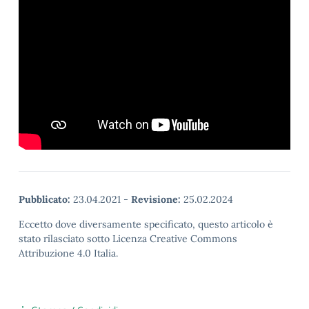
Pubblicato:
23.04.2021
-
Revisione:
25.02.2024
Eccetto dove diversamente specificato, questo articolo è
stato rilasciato sotto Licenza Creative Commons
Attribuzione 4.0 Italia.