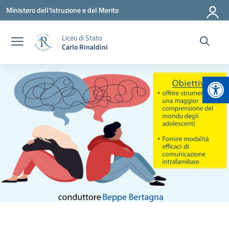
Vai ai contenuti
Vai al menu di navigazione
Vai al footer
Ministero dell'Istruzione e del Merito
Liceo di Stato
Carlo Rinaldini
Apr