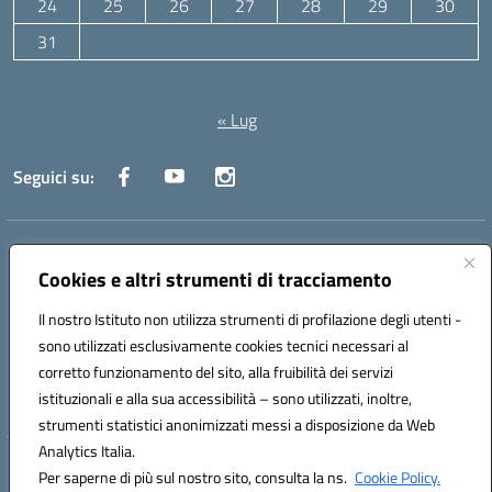
24
25
26
27
28
29
30
31
Agosto 2026
« Lug
Seguici su:
Indirizzo:
Via Canale 1, Ancona
Centralino:
071 204723
Email:
anpc010006@istruzione.it
Cookies e altri strumenti di tracciamento
Posta elettronica certificata (PEC):
anpc010006@pec.istruzione.it
Il nostro Istituto non utilizza strumenti di profilazione degli utenti -
Codice fiscale: 93020970427
sono utilizzati esclusivamente cookies tecnici necessari al
Codice meccanografico:
ANPC010006
corretto funzionamento del sito, alla fruibilità dei servizi
Codice unico di fatturazione (CUF): UFBE6V
istituzionali e alla sua accessibilità – sono utilizzati, inoltre,
strumenti statistici anonimizzati messi a disposizione da Web
Analytics Italia.
Hosting & Powered by 3D Solution S.r.l.
Per saperne di più sul nostro sito, consulta la ns.
Cookie Policy.