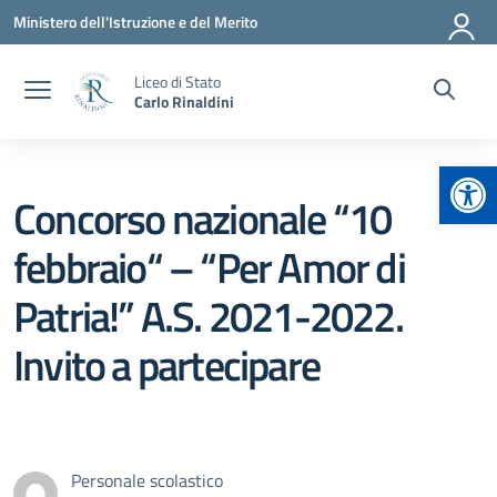
Vai ai contenuti
Vai al menu di navigazione
Vai al footer
Ministero dell'Istruzione e del Merito
Liceo di Stato
Carlo Rinaldini
Apr
Concorso nazionale “10
febbraio“ – “Per Amor di
Patria!” A.S. 2021-2022.
Invito a partecipare
Personale scolastico