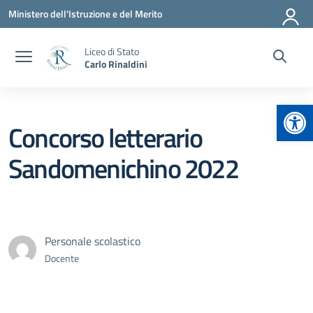
Vai ai contenuti
Vai al menu di navigazione
Vai al footer
Ministero dell'Istruzione e del Merito
Liceo di Stato
Carlo Rinaldini
Apr
Concorso letterario
Sandomenichino 2022
Personale scolastico
Docente